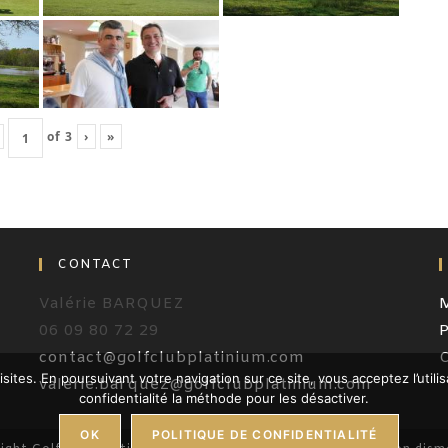
of
3
›
»
CONTACT
Valérie BARQUEZ
M
06 09 80 72 29
P
contact@golfclubplatinium.com
isites. En poursuivant votre navigation sur ce site, vous acceptez l’uti
valerie.barquez@golfclubplatinium.com
confidentialité la méthode pour les désactiver.
OK
POLITIQUE DE CONFIDENTIALITÉ