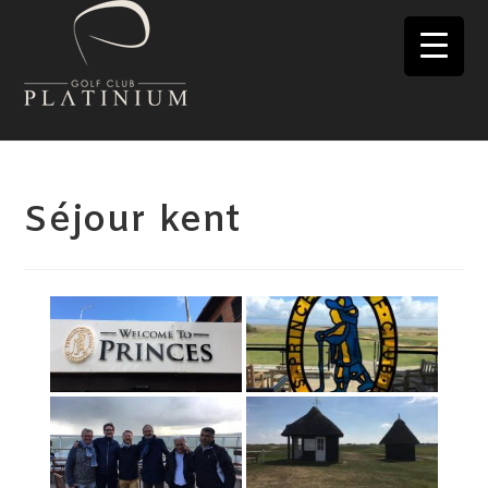
Skip
to
MENU
content
Séjour kent