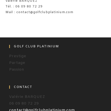
Valérie BARQUEZ
Tél. : 06 09 80 72 29
Mail : contact@golfclubplatinium.com
GOLF CLUB PLATINIUM
Prestige
Partage
Passion
CONTACT
Valérie BARQUEZ
06 09 80 72 29
contact@golfclubplatinium.com