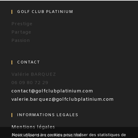
GOLF CLUB PLATINIUM
Prestige
Partage
Passion
CONTACT
Valérie BARQUEZ
06 09 80 72 29
contact@golfclubplatinium.com
valerie.barquez@golfclubplatinium.com
INFORMATIONS LEGALES
Mentions légales
Nous utilisons les cookies pour réaliser des statistiques de
Politique de confidentialité